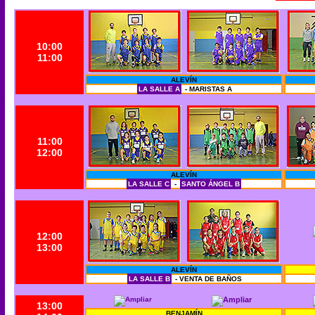
10:00
11:00
ALEVÍN
LA SALLE A
- MARISTAS A
11:00
12:00
ALEVÍN
LA SALLE C
-
SANTO ÁNGEL B
12:00
13:00
ALEVÍN
LA SALLE B
- VENTA DE BAÑOS
13:00
BENJAMÍN