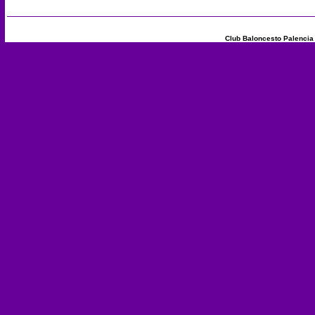
Club Baloncesto Palencia