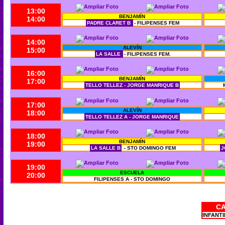
13:00
BENJAMÍN
14:00
PADRE CLARET B
- FILIPENSES FEM
14:00
ALEVÍN
15:00
LA SALLE
- FILIPENSES FEM.
16:00
BENJAMÍN
17:00
TELLO TELLEZ - JORGE MANRIQUE B
17:00
ALEVÍN
18:00
TELLO TELLEZ A - JORGE MANRIQUE
18:00
BENJAMÍN
19:00
LA SALLE B
- STO DOMINGO FEM
J
19:00
ESCUELA
20:00
FILIPENSES A - STO DOMINGO
C
INFANTI