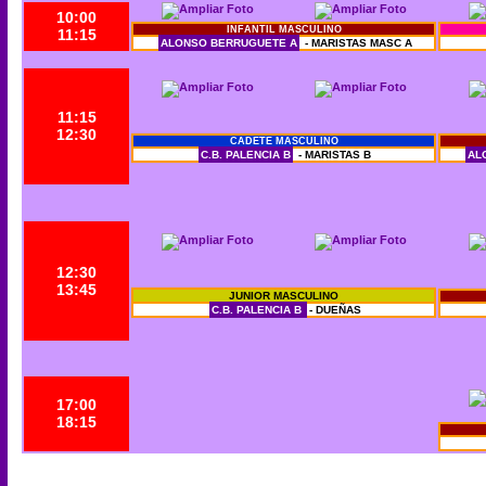
10:00
INFANTIL MASCULINO
11:15
ALONSO BERRUGUETE A
- MARISTAS MASC A
11:15
12:30
CADETE MASCULINO
C.B. PALENCIA B
- MARISTAS B
AL
12:30
13:45
JUNIOR MASCULINO
C.B. PALENCIA B
- DUEÑAS
17:00
18:15