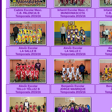
Cadete Escolar Masc.
Infantil Escolar Masc. C
Infant
C.B. PALENCIA B
MUNDOMASCOTA
C.B
Temporada 2015/16
Temporada 2015/16
Temp
Alevín Escolar
Alevín Escolar
Al
LA SALLE B
LA SALLE C
PA
Temporada 2015/16
Temporada 2015/16
Temp
Alevín Escolar
Benjamín Escolar
Benj
TELLO TÉLLEZ B
JORGE MANRIQUE
Temporada 2015/16
Temporada 2015/16
Temp