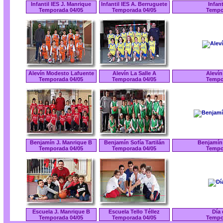
Infantil IES J. Manrique
Infantil IES A. Berruguete
Infant
Temporada 04/05
Temporada 04/05
Tempo
Alevín Modesto Lafuente
Alevín La Salle A
Alevín
Temporada 04/05
Temporada 04/05
Tempo
Benjamín J. Manrique B
Benjamín Sofía Tartilán
Benjamín 
Temporada 04/05
Temporada 04/05
Tempo
Escuela J. Manrique B
Escuela Tello Téllez
Día 
Temporada 04/05
Temporada 04/05
Tempo