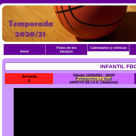
Fotos de los
Calendarios y crónicas
Inicio
equipos
INFANTIL FBC
Sábado 12/06/2021 - 16h00
Jornada
Polideportivo La Vega
2
ARROYO DE LA E. (Valladolid)