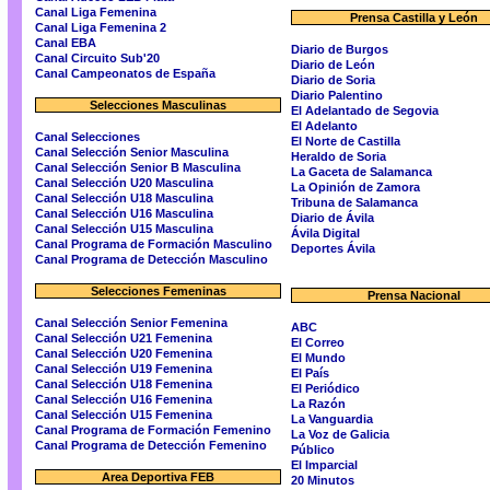
Canal Liga Femenina
Prensa Castilla y León
Canal Liga Femenina 2
Canal EBA
Diario de Burgos
Canal Circuito Sub'20
Diario de León
Canal Campeonatos de España
Diario de Soria
Diario Palentino
Selecciones Masculinas
El Adelantado de Segovia
El Adelanto
Canal Selecciones
El Norte de Castilla
Canal Selección Senior Masculina
Heraldo de Soria
Canal Selección Senior B Masculina
La Gaceta de Salamanca
Canal Selección U20 Masculina
La Opinión de Zamora
Canal Selección U18 Masculina
Tribuna de Salamanca
Canal Selección U16 Masculina
Diario de Ávila
Canal Selección U15 Masculina
Ávila Digital
Canal Programa de Formación Masculino
Deportes Ávila
Canal Programa de Detección Masculino
Selecciones Femeninas
Prensa Nacional
Canal Selección Senior Femenina
ABC
Canal Selección U21 Femenina
El Correo
Canal Selección U20 Femenina
El Mundo
Canal Selección U19 Femenina
El País
Canal Selección U18 Femenina
El Periódico
Canal Selección U16 Femenina
La Razón
Canal Selección U15 Femenina
La Vanguardia
Canal Programa de Formación Femenino
La Voz de Galicia
Canal Programa de Detección Femenino
Público
El Imparcial
Area Deportiva FEB
20 Minutos