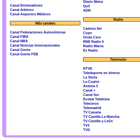
Diario Metro
Canal Entrenadores
Qué
Canal Arbitros
ADN
Canal Aspectos Médicos
Radio
Más canales
Cadena Ser
Canal Federaciones Autonómicas
Cope
Canal FIBA
Onda Cero
Canal NBA
RNE Radio 5
Canal Noticias Internacionales
Radio Marca
Canal Gente
Es Radio
Canal Gente FEB
Televisión
RTVE
Teledeporte en directo
La Sexta
La Cuatro
Antena 3
Canal +
Canal Sur
Euskal Telebista
Telecinco
Telemadrid
TV Canaria
TV Castilla La Mancha
TV Castilla y León
TV3
TVG