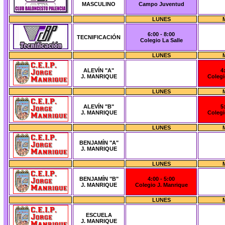
MASCULINO
Campo Juventud
LUNES
6:00 - 8:00
TECNIFICACIÓN
Colegio La Salle
LUNES
ALEVÍN "A"
4
J. MANRIQUE
Colegi
LUNES
ALEVÍN "B"
5
J. MANRIQUE
Colegi
LUNES
BENJAMÍN "A"
J. MANRIQUE
LUNES
BENJAMÍN "B"
4:00 - 5:00
J. MANRIQUE
Colegio J. Manrique
LUNES
ESCUELA
J. MANRIQUE