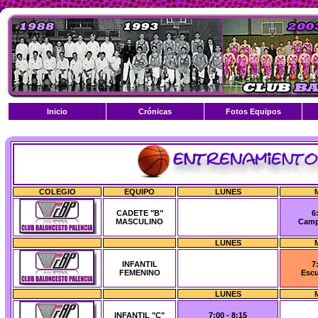
Inicio
Crónicas
Fotos Equipos
COLEGIO
EQUIPO
LUNES
CADETE "B"
6
MASCULINO
Camp
LUNES
INFANTIL
7
FEMENINO
Escu
LUNES
INFANTIL "C"
7:00 - 8:15