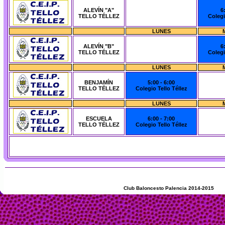
ALEVÍN "A"
6
TELLO TÉLLEZ
Colegi
LUNES
ALEVÍN "B"
6
TELLO TÉLLEZ
Colegi
LUNES
BENJAMÍN
5:00 - 6:00
TELLO TÉLLEZ
Colegio Tello Téllez
LUNES
ESCUELA
6:00 - 7:00
TELLO TÉLLEZ
Colegio Tello Téllez
Club Baloncesto Palencia 2014-2015