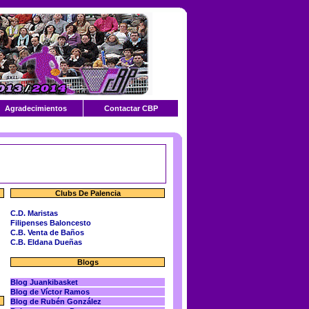
Agradecimientos
Contactar CBP
Clubs De Palencia
C.D. Maristas
Filipenses Baloncesto
C.B. Venta de Baños
C.B. Eldana Dueñas
Blogs
Blog Juankibasket
Blog de Víctor Ramos
Blog de Rubén González