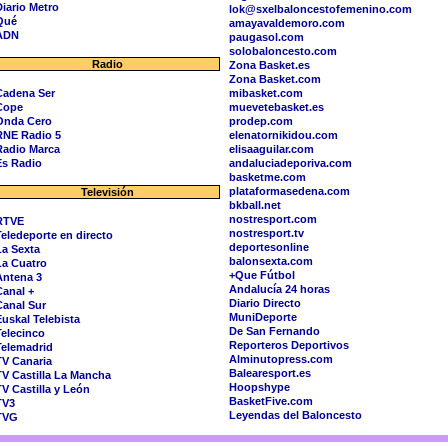
Diario Metro
lok@sxelbaloncestofemenino.com
Qué
amayavaldemoro.com
ADN
paugasol.com
solobaloncesto.com
Radio
Zona Basket.es
Zona Basket.com
Cadena Ser
mibasket.com
Cope
muevetebasket.es
Onda Cero
prodep.com
RNE Radio 5
elenatornikidou.com
Radio Marca
elisaaguilar.com
Es Radio
andaluciadeporiva.com
basketme.com
plataformasedena.com
Televisión
bkball.net
nostresport.com
RTVE
nostresport.tv
Teledeporte en directo
deportesonline
La Sexta
balonsexta.com
La Cuatro
+Que Fútbol
Antena 3
Andalucía 24 horas
Canal +
Diario Directo
Canal Sur
MuniDeporte
Euskal Telebista
De San Fernando
Telecinco
Reporteros Deportivos
Telemadrid
Alminutopress.com
TV Canaria
Balearesport.es
TV Castilla La Mancha
Hoopshype
TV Castilla y León
BasketFive.com
TV3
Leyendas del Baloncesto
TVG