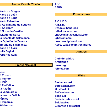
ABP
Prensa Castilla Y León
AJUB
Diario de Burgos
Entrenadores
Diario de León
Diario de Soria
Diario Palentino
A.C.L.E.B.
El Adelantado de Segovia
A.E.E.B.
El Adelanto
Desde el banquillo
l Norte de Castilla
bdbaloncesto.com
Heraldo de Soria
entrecanastaycanasta.com
La Gaceta de Salamanca
jgbasket.com
La Opinión de Zamora
coachesclipboard.net
Tribuna de Salamanca
Asoc. Vasca de Entrenadores
Diario de Ávila
vila Digital
Árbitros
Deportes Ávila
Club del arbitro
Arbitrando
Prensa Nacional
naso.org
referee.com
ABC
El Correo
Webs
El Mundo
l País
Basket en red
El Periódico
Eurobasket.com
La Razón
Más Basket
La Vanguardia
EnCancha.com
La Voz de Galicia
Zona 131
Público
Basketconfidencial
El Imparcial
Solobasket
20 Minutos
Gigantes del Basket