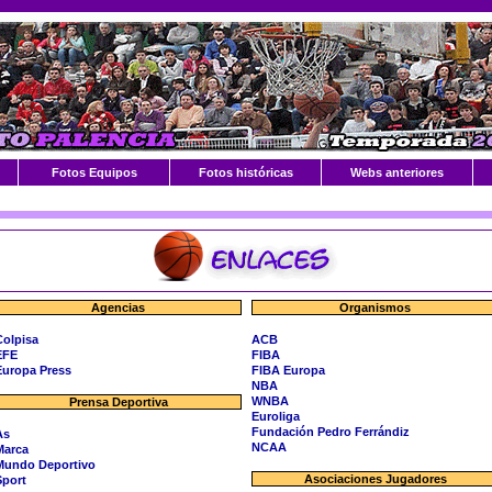
Fotos Equipos
Fotos históricas
Webs anteriores
Agencias
Organismos
Colpisa
ACB
EFE
FIBA
Europa Press
FIBA Europa
NBA
WNBA
Prensa Deportiva
Euroliga
Fundación Pedro Ferrándiz
As
NCAA
Marca
Mundo Deportivo
Asociaciones Jugadores
Sport