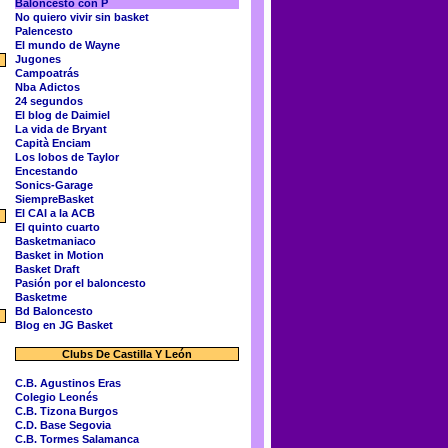
Baloncesto con P
No quiero vivir sin basket
Palencesto
El mundo de Wayne
Jugones
Campoatrás
Nba Adictos
24 segundos
El blog de Daimiel
La vida de Bryant
Capità Enciam
Los lobos de Taylor
Encestando
Sonics-Garage
SiempreBasket
El CAI a la ACB
El quinto cuarto
Basketmaniaco
Basket in Motion
Basket Draft
Pasión por el baloncesto
Basketme
Bd Baloncesto
Blog en JG Basket
Clubs De Castilla Y León
C.B. Agustinos Eras
Colegio Leonés
C.B. Tizona Burgos
C.D. Base Segovia
C.B. Tormes Salamanca