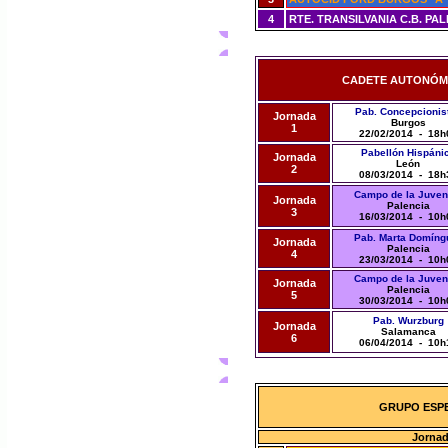
4
RTE. TRANSILVANIA C.B. PA
CADETE AUTONÓMICO
Pab. Concepcionis
Jornada
Burgos
1
22/02/2014 - 18h
Pabellón Hispáni
Jornada
León
2
08/03/2014 - 18h
Campo de la Juven
Jornada
Palencia
3
16/03/2014 - 10h
Pab. Marta Domíng
Jornada
Palencia
4
23/03/2014 - 10h
Campo de la Juven
Jornada
Palencia
5
30/03/2014 - 10h
Pab. Wurzburg
Jornada
Salamanca
6
06/04/2014 - 10h
GRUPO ESPE
Jornad