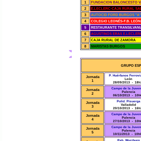
1
FUNDACION BALONCESTO V
2
E.LECLERC-CAJA RURAL S
3
AUTOCID FORD BURGOS "A"
4
COLEGIO LEONÉS-F.B. LEÓN
5
RESTAURANTE TRANSILVANIA
6
AGUSTINOS ERAS E.LECLER
7
CAJA RURAL DE ZAMORA
8
MARISTAS BURGOS
GRUPO ESP
P. Huérfanos Ferrovi
Jornada
León
1
28/09/2013 - 18h
Campo de la Juven
Jornada
Palencia
2
06/10/2013 - 10h
Polid. Pisuerga
Jornada
Valladolid
3
20/10/2013 - 16h
Campo de la Juven
Jornada
Palencia
4
27/10/2013 - 10h
Campo de la Juven
Jornada
Palencia
5
10/11/2013 - 10h
Pab. Wurzburg