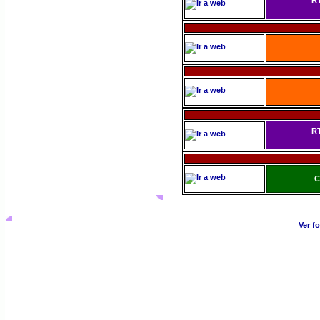
R
R
C
Ver f