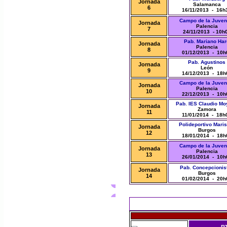
Jornada
Salamanca
6
16/11/2013 - 16h
Campo de la Juven
Jornada
Palencia
7
24/11/2013 - 10h
Pab. Mariano Har
Jornada
Palencia
8
01/12/2013 - 10h
Pab. Agustinos
Jornada
León
9
14/12/2013 - 18h
Campo de la Juven
Jornada
Palencia
10
22/12/2013 - 10h
Pab. IES Claudio M
Jornada
Zamora
11
11/01/2014 - 18h
Polideportivo Maris
Jornada
Burgos
12
18/01/2014 - 18h
Campo de la Juven
Jornada
Palencia
13
26/01/2014 - 10h
Pab. Concepcionis
Jornada
Burgos
14
01/02/2014 - 20h