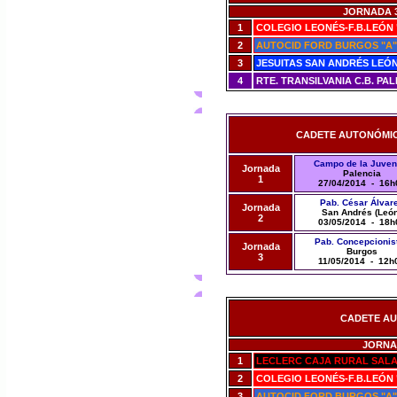
JORNADA 3 
1
COLEGIO LEONÉS-F.B.LEÓN 
2
AUTOCID FORD BURGOS "A"
3
JESUITAS SAN ANDRÉS LEÓ
4
RTE. TRANSILVANIA C.B. PA
CADETE AUTONÓMICO 
Campo de la Juven
Jornada
Palencia
1
27/04/2014 - 16h
Pab. César Álvar
Jornada
San Andrés (León
2
03/05/2014 - 18h
Pab. Concepcionis
Jornada
Burgos
3
11/05/2014 - 12h
CADETE AUT
JORNA
1
LECLERC CAJA RURAL SAL
2
COLEGIO LEONÉS-F.B.LEÓN 
3
AUTOCID FORD BURGOS "A"