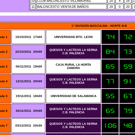
10
CLUB BALONCESTO VILLAMURIEL
20
4
16
1
11
BALONCESTO VENTA DE BAÑOS
20
0
20
1ª DIVISIÓN MASCULINA - NORTE B-B
ada 1
15/10/2011 17h00
UNIVERSIDAD BTO. LEON
QUESOS Y LACTEOS LA SERNA
ada 2
22/10/2011 20h00
C.B. PALENCIA
CAJA RURAL LA HORTA
ada 3
06/11/2011 19h00
ZAMORA
QUESOS Y LACTEOS LA SERNA
ada 4
12/11/2011 20h00
C.B. PALENCIA
ada 5
19/11/2011 18h00
UNIVERSIDAD DE SALAMANCA
QUESOS Y LACTEOS LA SERNA
ada 6
26/11/2011 20h00
C.B. PALENCIA
QUESOS Y LACTEOS LA SERNA
ada 7
03/12/2011 20h30
C.B. PALENCIA