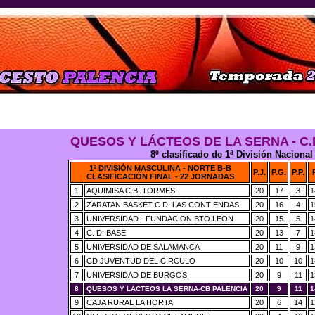
QUESOS Y LÁCTEOS DE LA SERNA - C.
8º clasificado de 1ª División Nacional
1ª DIVISIÓN MASCULINA - NORTE B-B
P.J.
P.G.
P.P.
CLASIFICACIÓN FINAL - 22 JORNADAS
1
AQUIMISA C.B. TORMES
20
17
3
1
2
ZARATAN BASKET C.D. LAS CONTIENDAS
20
16
4
1
3
UNIVERSIDAD - FUNDACION BTO.LEON
20
15
5
1
4
C. D. BASE
20
13
7
1
5
UNIVERSIDAD DE SALAMANCA
20
11
9
1
6
CD JUVENTUD DEL CIRCULO
20
10
10
1
7
UNIVERSIDAD DE BURGOS
20
9
11
1
8
QUESOS Y LACTEOS LA SERNA-CB PALENCIA
20
9
11
1
9
CAJA RURAL LA HORTA
20
6
14
1