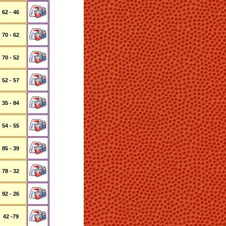
62 - 46
70 - 62
70 - 52
52 - 57
35 - 84
54 - 55
85 - 39
78 - 32
92 - 26
42 -79