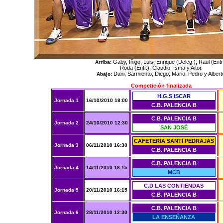
Gaby, Iñigo, Luis, Enrique (Deleg.), Raul (Entr.
Arriba:
Roda (Entr.), Claudio, Isma y Aitor.
Dani, Sarmiento, Diego, Mario, Pedro y Albert
Abajo:
Competición finalizada
H.G.S ISCAR
Jornada 1
16/10/2010 18:00
C.B. PALENCIA B
C.B. PALENCIA B
Jornada 2
24/10/2010 12:30
SAN JOSÉ
CAFETERIA SANTI PEDRAJAS
Jornada 3
06/11/2010 16:30
C.B. PALENCIA B
C.B. PALENCIA B
Jornada 4
14/11/2010 18:15
MCB
C.D LAS CONTIENDAS
Jornada 5
20/11/2010 16:15
C.B. PALENCIA B
C.B. PALENCIA B
Jornada 6
28/11/2010 12:30
LA ENSEÑANZA