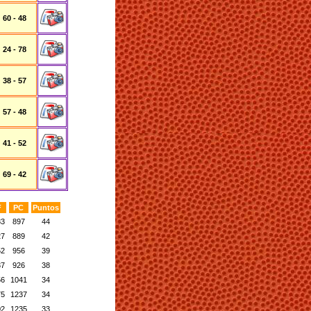
60 - 48
24 - 78
38 - 57
57 - 48
41 - 52
69 - 42
F
PC
Puntos
83
897
44
27
889
42
52
956
39
37
926
38
56
1041
34
75
1237
34
02
1235
33