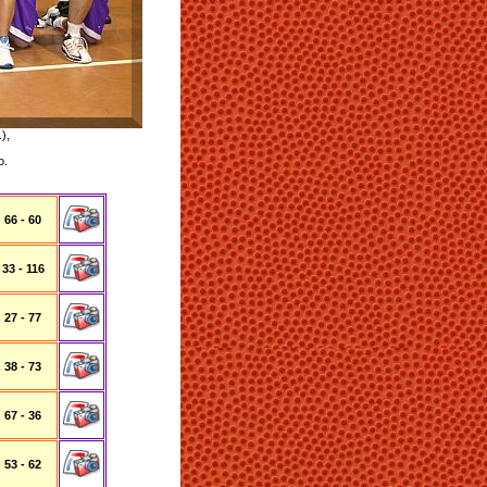
),
o.
66 - 60
33 - 116
27 - 77
38 - 73
67 - 36
53 - 62