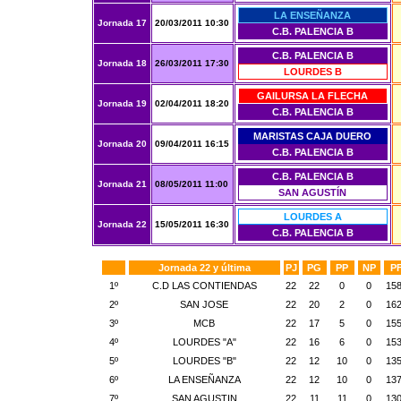
LA ENSEÑANZA
Jornada 17
20/03/2011 10:30
C.B. PALENCIA B
C.B. PALENCIA B
Jornada 18
26/03/2011 17:30
LOURDES B
GAILURSA LA FLECHA
Jornada 19
02/04/2011 18:20
C.B. PALENCIA B
MARISTAS CAJA DUERO
Jornada 20
09/04/2011 16:15
C.B. PALENCIA B
C.B. PALENCIA B
Jornada 21
08/05/2011 11:00
SAN AGUSTÍN
LOURDES A
Jornada 22
15/05/2011 16:30
C.B. PALENCIA B
Jornada 22 y última
PJ
PG
PP
NP
P
1º
C.D LAS CONTIENDAS
22
22
0
0
15
2º
SAN JOSE
22
20
2
0
16
3º
MCB
22
17
5
0
15
4º
LOURDES "A"
22
16
6
0
15
5º
LOURDES "B"
22
12
10
0
13
6º
LA ENSEÑANZA
22
12
10
0
13
7º
SAN AGUSTIN
22
11
11
0
13