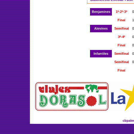
Benjamines
1º-2º-3º
0
Final
1
Alevines
Semifinal
0
3º-4º
0
Final
0
Infantiles
Semifinal
0
Semifinal
0
Final
cbpale