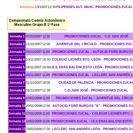
Amistoso
13/10/07
12:30
FILIPENSES AUT. MASC.-PROMOCIONES ZUCAL
Campeonato Cadete Autonómico
Masculino Grupo B 1ª Fase
Jornada 1
07/10/2007
12:30
PROMOCIONES ZUCAL - C.D. SAN JOSÉ
Jornada 2
21/10/2007
12:00
JUVENTUD DEL CÍRCULO - PROMOCIONES ZUC
Jornada 3
28/10/2007
11:00
PROMOCIONES ZUCAL - AUTOCID FORD BURGOS
Jornada 4
10/11/2007
16:30
COLEGIO LEONÉS BTO. LEÓN - PROMOCIONES Z
Jornada 5
18/11/2007
10:00
I.E.S. ERAS BALONCESTO LEÓN - PROMOCIONES 
Jornada 6
25/11/2007
11:00
PROMOCIONES ZUCAL - LECLERC SAN ANDRÉS 
Jornada 7
01/12/2007
18:00
CIUDAD DE PALENCIA - PROMOCIONES ZUCA
Jornada 8
16/12/2007
12:30
C.D. SAN JOSÉ - PROMOCIONES ZUCAL
Jornada 9
13/01/2008
11:00
PROMOCIONES ZUCAL - JUVENTUD DEL CÍRCU
Jornada 10
20/01/2008
12:00
AUTOCID FORD BURGOS "A" - PROMOCIONES Z
Jornada 11
27/01/2008
11:00
PROMOCIONES ZUCAL - COLEGIO LEONÉS BTO. 
Jornada 12
10/02/2008
11:00
PROMOCIONES ZUCAL - I.E.S ERAS BALONCESTO
Jornada 13
23/02/2008
17:00
LECLERC SAN ANDRÉS LEÓN - PROMOCIONES Z