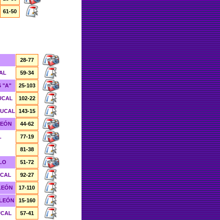
61-50
28-77
AL
59-34
 "A"
25-103
UCAL
102-22
ZUCAL
143-15
LEÓN
44-62
L
77-19
81-38
LO
51-72
UCAL
92-27
LEÓN
17-110
 LEÓN
15-160
UCAL
57-41