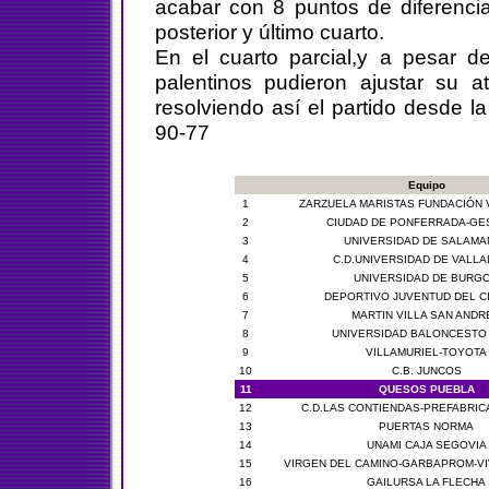
acabar con 8 puntos de diferenci
posterior y último cuarto.
En el cuarto parcial,y a pesar de
palentinos pudieron ajustar su a
resolviendo así el partido desde la 
90-77
Equipo
1
ZARZUELA MARISTAS FUNDACIÓN 
2
CIUDAD DE PONFERRADA-GE
3
UNIVERSIDAD DE SALAMA
4
C.D.UNIVERSIDAD DE VALLA
5
UNIVERSIDAD DE BURG
6
DEPORTIVO JUVENTUD DEL C
7
MARTIN VILLA SAN ANDR
8
UNIVERSIDAD BALONCESTO
9
VILLAMURIEL-TOYOTA
10
C.B. JUNCOS
11
QUESOS PUEBLA
12
C.D.LAS CONTIENDAS-PREFABRI
13
PUERTAS NORMA
14
UNAMI CAJA SEGOVIA
15
VIRGEN DEL CAMINO-GARBAPROM-VI
16
GAILURSA LA FLECHA