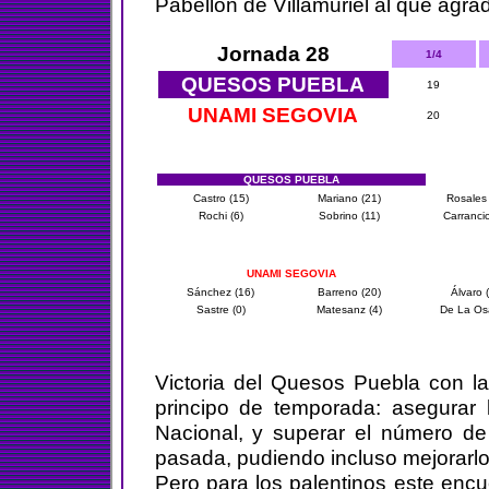
Pabellón de Villamuriel al que agr
Jornada 28
1/4
QUESOS PUEBLA
19
UNAMI SEGOVIA
20
QUESOS PUEBLA
Castro (15)
Mariano (21)
Rosales 
Rochi (6)
Sobrino (11)
Carrancio
UNAMI SEGOVIA
Sánchez (16)
Barreno (20)
Álvaro 
Sastre (0)
Matesanz (4)
De La Osa
Victoria del Quesos Puebla con l
principo de temporada: asegurar 
Nacional, y superar el número de
pasada, pudiendo incluso mejorarlo
Pero para los palentinos este encu