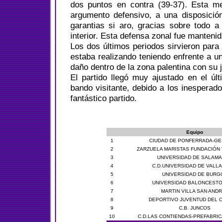
dos puntos en contra (39-37). Esta me
argumento defensivo, a una disposició
garantias si aro, gracias sobre todo a
interior. Esta defensa zonal fue mantenida
Los dos últimos periodos sirvieron para 
estaba realizando teniendo enfrente a u
daño dentro de la zona palentina con su j
El partido llegó muy ajustado en el últ
bando visitante, debido a los inesperad
fantástico partido.
Equipo
1
CIUDAD DE PONFERRADA-GE
2
ZARZUELA MARISTAS FUNDACIÓN
3
UNIVERSIDAD DE SALAM
4
C.D.UNIVERSIDAD DE VALL
5
UNIVERSIDAD DE BURG
6
UNIVERSIDAD BALONCESTO
7
MARTIN VILLA SAN AND
8
DEPORTIVO JUVENTUD DEL 
9
C.B. JUNCOS
10
C.D.LAS CONTIENDAS-PREFABRI