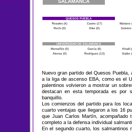
SALAMANCA
QUESOS PUEBLA
Rosales (4)
Castro (17)
Mariano 
Rochi (0)
Kike (0)
Sobrino 
UNIVERSIDAD DE SALAMANCA
Montañés (0)
García (6)
Khalil (
Alonso (0)
Rodríguez (13)
Galán (
Nuevo gran partido del Quesos Puebla, a
a la liga de ascenso EBA, como es el U
palentinos volvieron a mostrar un sobres
destacan en esta temporada es por s
banquillo.
Los comienzos del partido para los loca
cuarto ventajas que llegaron a los 16 pu
que Juan Carlos Martín, acompañado t
completo a la defensa individual salmant
En el segundo cuarto, los salmantinos 