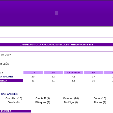
CAMPEONATO 1ª NACIONAL MASCULINA Grupo NORTE B-B
 del 2007
rez LEÓN
 23
1/4
2/4
Descanso
3/4
AN ANDRÉS
20
22
42
17
UEBLA
11
21
32
19
A SAN ANDRÉS
González (18)
García.R (3)
Guerrero (20)
Ferrer (10)
García (0)
Blázquez (2)
Moriñigo (0)
Álvarez (4)
 PUEBLA