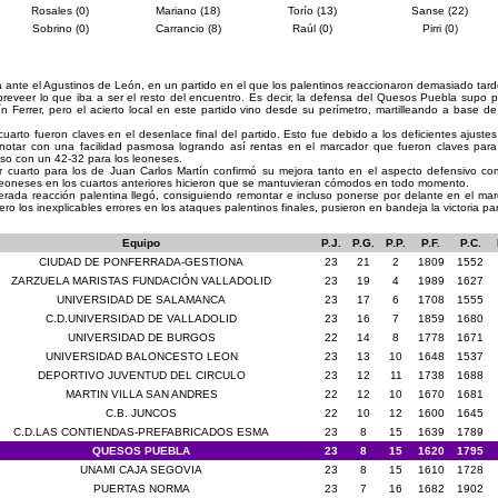
Rosales (0)
Mariano (18)
Torío (13)
Sanse (22)
Sobrino (0)
Carrancio (8)
Raúl (0)
Pirri (0)
 ante el Agustinos de León, en un partido en el que los palentinos reaccionaron demasiado tard
preveer lo que iba a ser el resto del encuentro. Es decir, la defensa del Quesos Puebla supo par
 Ferrer, pero el acierto local en este partido vino desde su perímetro, martilleando a base de 
arto fueron claves en el desenlace final del partido. Esto fue debido a los deficientes ajustes
anotar con una facilidad pasmosa logrando así rentas en el marcador que fueron claves para e
nso con un 42-32 para los leoneses.
er cuarto para los de Juan Carlos Martín confirmó su mejora tanto en el aspecto defensivo co
 leoneses en los cuartos anteriores hicieron que se mantuvieran cómodos en todo momento.
perada reacción palentina llegó, consiguiendo remontar e incluso ponerse por delante en el mar
ro los inexplicables errores en los ataques palentinos finales, pusieron en bandeja la victoria pa
Equipo
P.J.
P.G.
P.P.
P.F.
P.C.
CIUDAD DE PONFERRADA-GESTIONA
23
21
2
1809
1552
ZARZUELA MARISTAS FUNDACIÓN VALLADOLID
23
19
4
1989
1627
UNIVERSIDAD DE SALAMANCA
23
17
6
1708
1555
C.D.UNIVERSIDAD DE VALLADOLID
23
16
7
1859
1680
UNIVERSIDAD DE BURGOS
22
14
8
1778
1671
UNIVERSIDAD BALONCESTO LEON
23
13
10
1648
1537
DEPORTIVO JUVENTUD DEL CIRCULO
23
12
11
1738
1688
MARTIN VILLA SAN ANDRES
22
12
10
1670
1681
C.B. JUNCOS
22
10
12
1600
1645
C.D.LAS CONTIENDAS-PREFABRICADOS ESMA
23
8
15
1639
1789
QUESOS PUEBLA
23
8
15
1620
1795
UNAMI CAJA SEGOVIA
23
8
15
1610
1728
PUERTAS NORMA
23
7
16
1682
1902