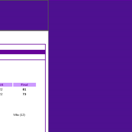
4/4
Final
22
81
22
73
Villa (12)