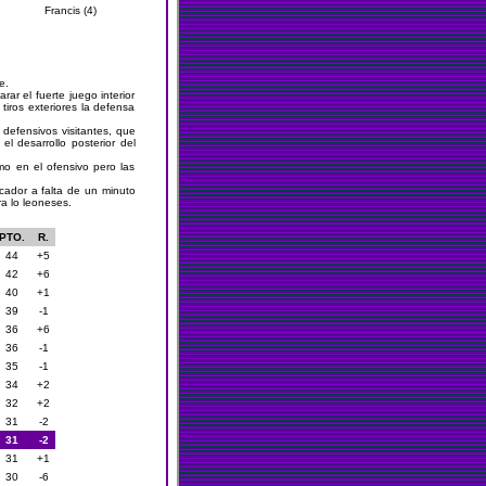
Francis (4)
e.
ar el fuerte juego interior
tiros exteriores la defensa
 defensivos visitantes, que
l desarrollo posterior del
mo en el ofensivo pero las
cador a falta de un minuto
ra lo leoneses.
PTO.
R.
44
+5
42
+6
40
+1
39
-1
36
+6
36
-1
35
-1
34
+2
32
+2
31
-2
31
-2
31
+1
30
-6