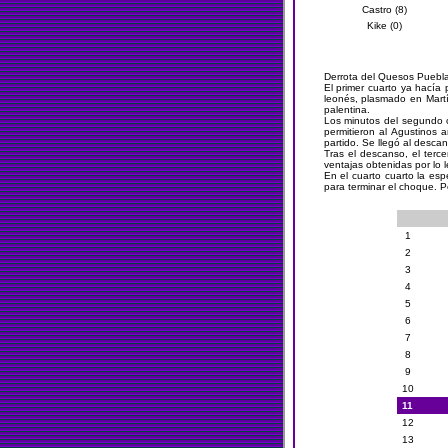
Castro (8)
Kike (0)
Derrota del Quesos Puebla
El primer cuarto ya hacía 
leonés, plasmado en Martín
palentina.
Los minutos del segundo cu
permitieron al Agustinos 
partido. Se llegó al desca
Tras el descanso, el terc
ventajas obtenidas por lo
En el cuarto cuarto la es
para terminar el choque. Pe
1
2
3
4
5
6
7
8
9
10
11
12
13