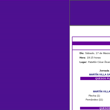
Día:
Sábado, 17 de Marzo
Hora:
19:15 horas
Lugar:
Pabellón César Álva
Jornada
MARTÍN VILLA S
QUESOS P
MARTÍN VILL
Flecha (1)
Fernández (11)
QUESOS