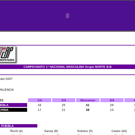
CAMPEONATO 1ª NACIONAL MASCULINA Grupo NORTE B-B
 del 2007
 PALENCIA
 21
1/4
2/4
Descanso
3/4
UEBLA
16
25
41
29
NORMA
17
21
38
13
 PUEBLA
Rochi (4)
Sanse (8)
Sobrino (5)
Castro (44)