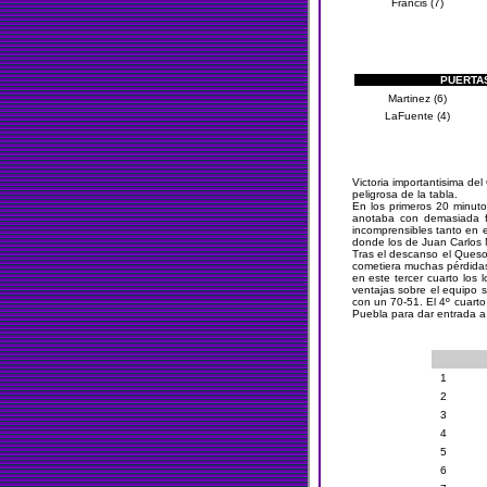
Francis (7)
PUERTA
Martinez (6)
LaFuente (4)
Victoria importantisima de
peligrosa de la tabla.
En los primeros 20 minut
anotaba con demasiada fa
incomprensibles tanto en e
donde los de Juan Carlos M
Tras el descanso el Queso
cometiera muchas pérdidas
en este tercer cuarto los
ventajas sobre el equipo s
con un 70-51. El 4º cuarto
Puebla para dar entrada a
1
2
3
4
5
6