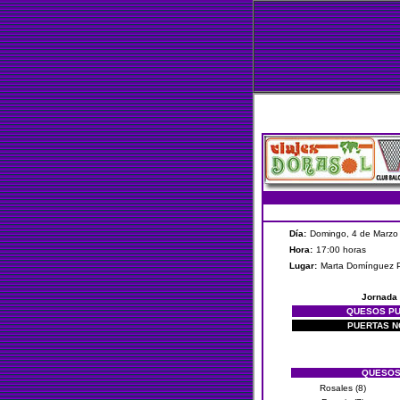
Día:
Domingo, 4 de Marzo
Hora:
17:00 horas
Lugar:
Marta Domínguez
Jornada
QUESOS P
PUERTAS 
QUESOS
Rosales (8)