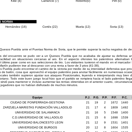
Kike (4)
Carrancio (7)
Roberto(0)
Pirri (0)
S NORMA
Hernández (16)
Cortés (22)
Muela (12)
Soria (13)
l Quesos Puebla ante el Puertas Norma de Soria, que le permite superar la racha negativa de d
os del encuentro se pudo ver a un Quesos Puebla que no acababa de ajustar su defensa a
cilidad en situaciones cercanas al aro. En el aspecto ofensivo los palentinos alternaban 
l último pase como en sus selecciones de tiro. Los visitantes tuvieron el mando en el marcador ha
artín pudieron irse al descanso con una renta a favor de 3 ptos (41-38).
s Puebla pudo encontrar el camino de la victoria por medio de su intensidad defensiva que pr
 de balón, cosa que aprovechó el equipo palentino para anotar fácilmente en numerosas ocasi
 locales también supieron ajustar sus ataques Posicionales, leyendo e interpretando muy bien 
oriano. Todo este buen juego local hizo que el partido se rompiera hacia el lado palentino llega
 sirvió para mantener e incluso aumentar las rentas obtenidas en el anterior cuarto, circunstan
 jugadores que no habían disfrutado de muchos minutos.
Equipo
P.J.
P.G.
P.P.
P.F.
P.C.
CIUDAD DE PONFERRADA-GESTIONA
21
19
2
1672
1440
ZARZUELA MARISTAS FUNDACIÓN VALLADOLID
21
17
4
1809
1492
UNIVERSIDAD DE SALAMANCA
21
16
5
1548
1400
C.D.UNIVERSIDAD DE VALLADOLID
21
15
6
1698
1539
UNIVERSIDAD BALONCESTO LEON
21
12
9
1531
1401
UNIVERSIDAD DE BURGOS
20
12
8
1604
1535