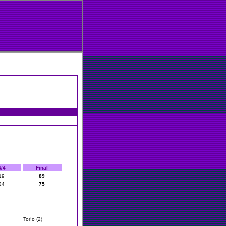
4/4
Final
19
89
24
75
Torío (2)