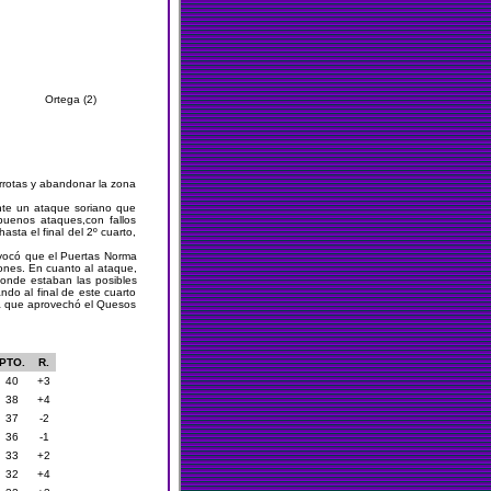
Ortega (2)
errotas y abandonar la zona
nte un ataque soriano que
buenos ataques,con fallos
sta el final del 2º cuarto,
ovocó que el Puertas Norma
ones. En cuanto al ataque,
donde estaban las posibles
ndo al final de este cuarto
cia que aprovechó el Quesos
PTO.
R.
40
+3
38
+4
37
-2
36
-1
33
+2
32
+4