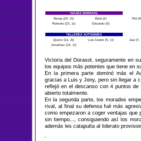
VIAJES DORASOL
Benja (20, 2t)
Raúl (2)
Pirri (6
Roberto (23, 1t)
Eduardo (0)
TALLERES AUTONINES
Quirce (14, 3t)
Luis Castro (5, 1t)
Javi (7, 
Jonathan (16, 1t)
Victoria del Dorasol, seguramente en su 
los equipos más potentes que tiene en su
En la primera parte dominó más el A
gracias a Luis y Jony, pero sin llegar a
reflejó en el descanso con 4 puntos de 
abierto totalmente.
En la segunda parte, los morados empe
rival, al final su defensa fué más agres
como empezaron a coger ventajas que p
sin tiempo..., consiguiendo así los mor
además les catapulta al liderato provisi
.