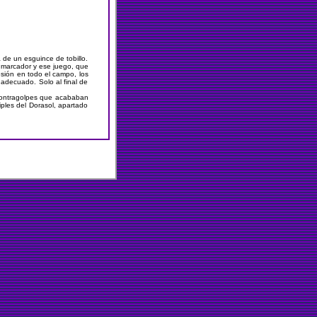
de un esguince de tobillo.
l marcador y ese juego, que
sión en todo el campo, los
 adecuado. Solo al final de
 contragolpes que acababan
iples del Dorasol, apartado