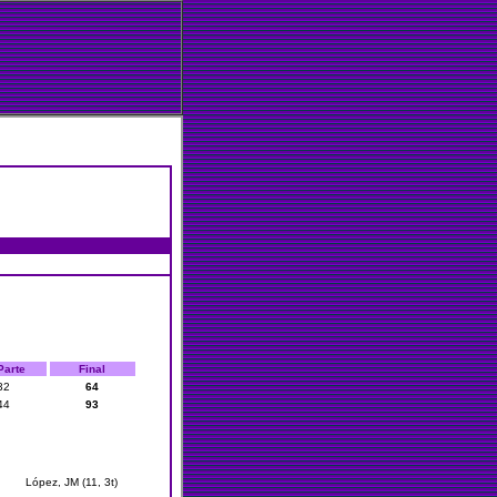
Parte
Final
32
64
44
93
López, JM (11, 3t)