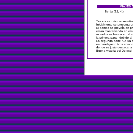
VIAJES
Benja (22, 4t)
Tercera victoria consecutiv
Inicialmente se presentar
El partido se preveía en p
están manteniendo en esta
morados se fueron en el ma
la primera parte, debido a
La segunda parte fue un c
en bandejas o tiros cómodo
donde es justo destacar a P
Buena victoria del Dorasol