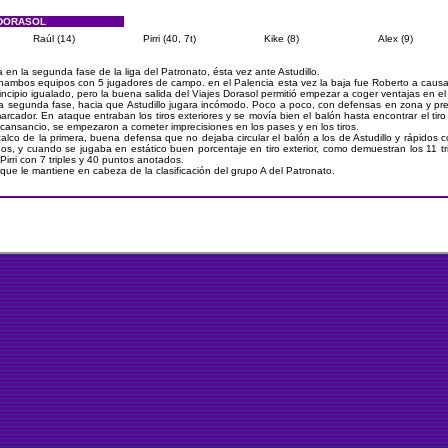
 DORASOL
Raúl (14)
Pirri (40, 7t)
Kike (8)
Alex (9)
a en la segunda fase de la liga del Patronato, ésta vez ante Astudillo.
onambos equipos con 5 jugadores de campo. en el Palencia esta vez la baja fue Roberto a causa 
rincipio igualado, pero la buena salida del Viajes Dorasol permitió empezar a coger ventajas en e
 segunda fase, hacia que Astudillo jugara incómodo. Poco a poco, con defensas en zona y pre
rcador. En ataque entraban los tiros exteriores y se movía bien el balón hasta encontrar el tiro
l cansancio, se empezaron a cometer imprecisiones en los pases y en los tiros.
alco de la primera, buena defensa que no dejaba circular el balón a los de Astudillo y rápidos
s, y cuando se jugaba en estático buen porcentaje en tiro exterior, como demuestran los 11 tr
irri con 7 triples y 40 puntos anotados.
 que le mantiene en cabeza de la clasificación del grupo A del Patronato.