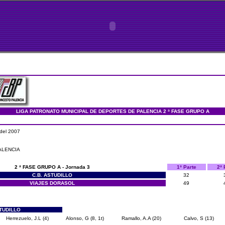
LIGA PATRONATO MUNICIPAL DE DEPORTES DE PALENCIA 2 ª FASE GRUPO A
del 2007
PALENCIA
2 ª FASE GRUPO A
- Jornada 3
1ª Parte
2ª 
C.B. ASTUDILLO
32
VIAJES DORASOL
49
STUDILLO
Herrezuelo, J.L (4)
Alonso, G (8, 1t)
Ramallo, A.A (20)
Calvo, S (13)