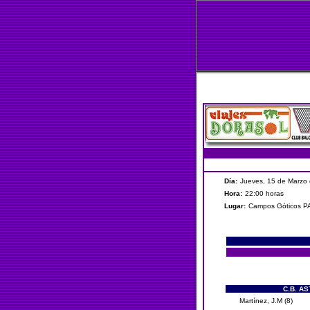
Día:
Jueves, 15 de Marzo 
Hora:
22:00 horas
Lugar:
Campos Góticos 
C.B. A
Martínez, J.M (8)