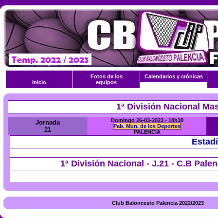
Fotos de los
Calendarios y crónicas
Inicio
equipos
1ª División Nacional Ma
Domingo 26-03-2023 - 18h30
Jornada
Pab. Mun. de los Deportes
21
PALENCIA
Estadí
1ª División Nacional - J.21 - C.B Pal
Club Baloncesto Palencia 2022/2023 