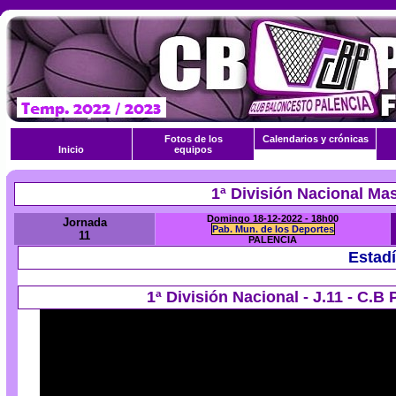
Fotos de los
Calendarios y crónicas
Inicio
equipos
1ª División Nacional Ma
Domingo 18-12-2022 - 18h00
Jornada
Pab. Mun. de los Deportes
11
PALENCIA
Estadí
1ª División Nacional - J.11 - C.B