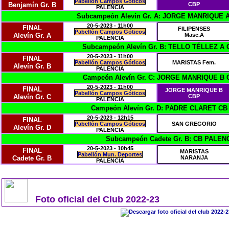
Pabellón Campos Góticos
Benjamín Gr. B
CBP
PALENCIA
Subcampeón Alevín Gr. A: JORGE MANRIQUE 
20-5-2023 - 11h00
FINAL
FILIPENSES
Pabellón Campos Góticos
Alevín Gr. A
Masc.A
PALENCIA
Subcampeón Alevín Gr. B: TELLO TÉLLEZ A
20-5-2023 - 11h00
FINAL
Pabellón Campos Góticos
MARISTAS Fem.
Alevín Gr. B
PALENCIA
Campeón Alevín Gr. C: JORGE MANRIQUE B
20-5-2023 - 11h00
FINAL
JORGE MANRIQUE B
Pabellón Campos Góticos
Alevín Gr. C
CBP
PALENCIA
Campeón Alevín Gr. D: PADRE CLARET CB
20-5-2023 - 12h15
FINAL
Pabellón Campos Góticos
SAN GREGORIO
Alevín Gr. D
PALENCIA
Subcampeón Cadete Gr. B: CB PALENC
20-5-2023 - 10h45
FINAL
MARISTAS
Pabellón Mun. Deportes
Cadete Gr. B
NARANJA
PALENCIA
Foto oficial del Club 2022-23