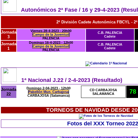
Autonómicos 2ª Fase / 16 y 29-4-2023 (Resul
2ª División Cadete Autonómica FBCYL - 2ª
Viernes 28-4-2023 - 20h00
Jornada
C.B. PALENCIA
Campo de la Juventud
3
Cadete
PALENCIA
Domingo 16-4-2023 - 12h00
Jornada
C.B. PALENCIA
Campo de la Juventud
1
Cadete
PALENCIA
1ª Nacional J.22 / 2-4-2023 (Resultado)
Domingo 2-04-2023 - 12h00
Jornada
CD CARBAJOSA
78
Pabellón Mun. Carbajosa
22
SALAMANCA
CARBAJOSA (Salamanca)
TORNEOS DE NAVIDAD DESDE 200
Fotos del XXX Torneo 2022