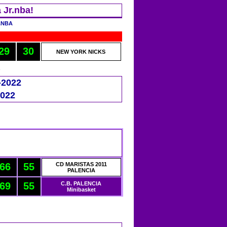
 Jr.nba!
29
30
NEW YORK NICKS
-2022
2022
66
55
CD MARISTAS 2011
PALENCIA
69
55
C.B. PALENCIA
Minibasket