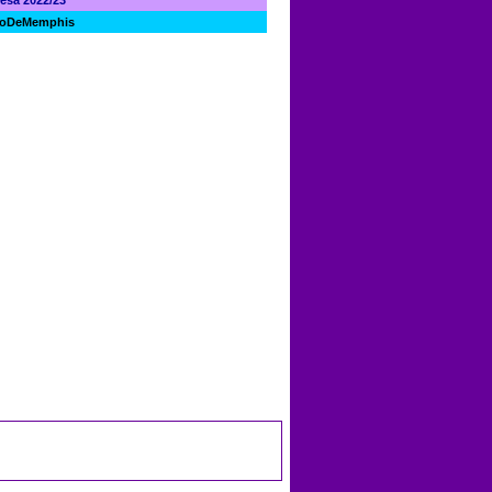
itoDeMemphis