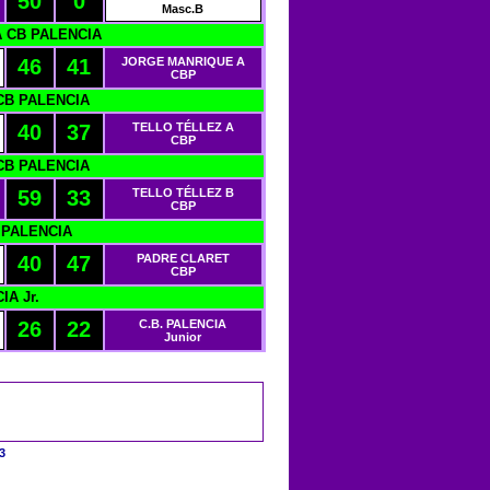
50
0
Masc.B
A CB PALENCIA
46
41
JORGE MANRIQUE A
CBP
 CB PALENCIA
40
37
TELLO TÉLLEZ A
CBP
 CB PALENCIA
59
33
TELLO TÉLLEZ B
CBP
 PALENCIA
40
47
PADRE CLARET
CBP
IA Jr.
26
22
C.B. PALENCIA
Junior