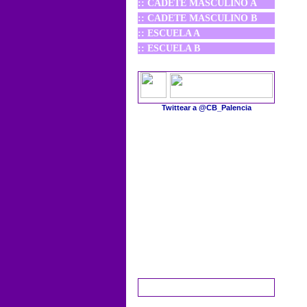
:: CADETE MASCULINO A
:: CADETE MASCULINO B
:: ESCUELA A
:: ESCUELA B
Twittear a @CB_Palencia