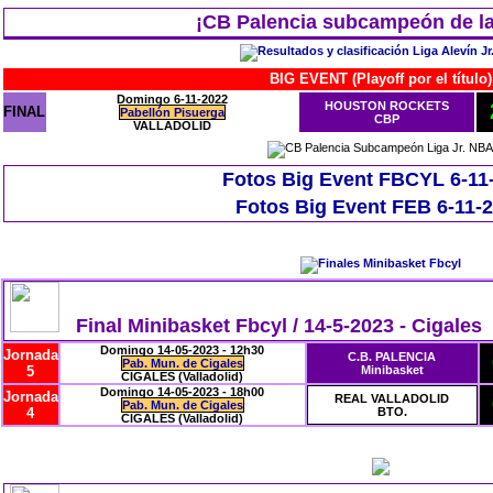
¡CB Palencia subcampeón de la
BIG EVENT (Playoff por el título)
Domingo 6-11-2022
HOUSTON ROCKETS
FINAL
Pabellón Pisuerga
CBP
VALLADOLID
Fotos Big Event FBCYL 6-11
Fotos Big Event FEB 6-11-
Final Minibasket Fbcyl / 14-5-2023 - Cigales
Domingo 14-05-2023 - 12h30
Jornada
C.B. PALENCIA
Pab. Mun. de Cigales
5
Minibasket
CIGALES (Valladolid)
Domingo 14-05-2023 - 18h00
Jornada
REAL VALLADOLID
Pab. Mun. de Cigales
4
BTO.
CIGALES (Valladolid)