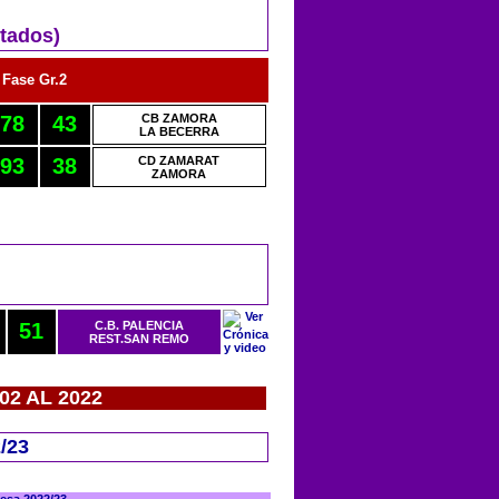
tados)
 Fase Gr.2
78
43
CB ZAMORA
LA BECERRA
93
38
CD ZAMARAT
ZAMORA
51
C.B. PALENCIA
REST.SAN REMO
2 AL 2022
/23