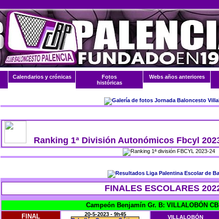
Calendarios y crónicas
Fotos
Webs años anteriores
históricas
Ranking 1ª División Autonómicos Fbcyl 202
FINALES ESCOLARES 2022
Campeón Benjamín Gr. B: VILLALOBÓN C
20-5-2023 - 9h45
FINAL
VILLALOBÓN